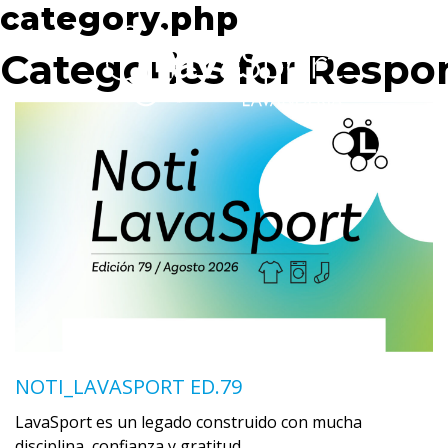
category.php
Categories for Respo
NOTI_LAVASPORT ED.79
LavaSport es un legado construido con mucha
disciplina, confianza y gratitud …