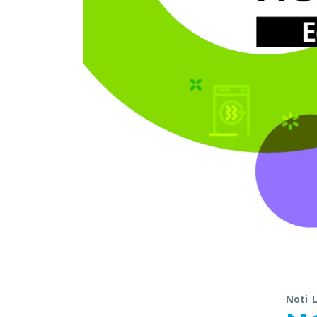
Noti_