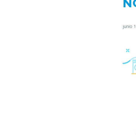
N
junio 