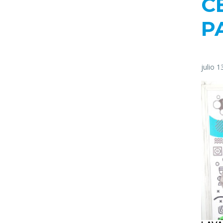
C
P
julio 1