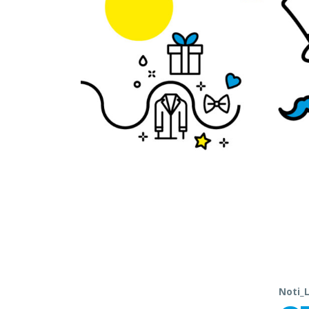
Noti_