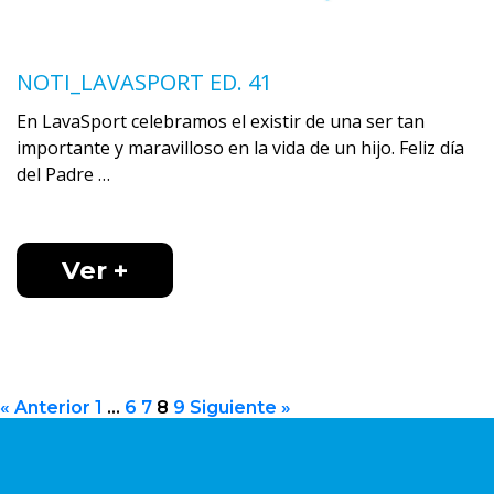
NOTI_LAVASPORT ED. 41
En LavaSport celebramos el existir de una ser tan
importante y maravilloso en la vida de un hijo. Feliz día
del Padre …
Ver +
« Anterior
1
…
6
7
8
9
Siguiente »